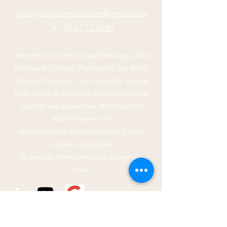
energethiquementvotre@gmail.com
Tél :
07 67 72 33 93
Intervention à domicile sur Manosque, Volx,
Villeneuve, Oraison, Forcalquier, Les Mées,
Dabisse, Pierrerue, Lurs, Niozelles, Peyruis,
La Brillanne et alentours proches ainsi que
Sisteron dès septembre 2026 Alpes de
Haute Provence 04
Intervention en ligne à distance France
entière et étranger
​Du lundi au dimanche inclus sur rendez-
vous